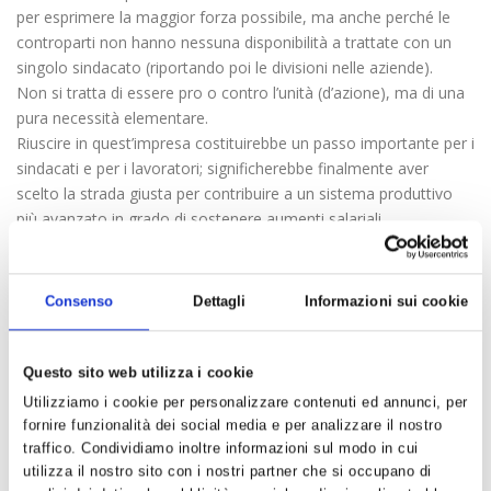
per esprimere la maggior forza possibile, ma anche perché le
controparti non hanno nessuna disponibilità a trattate con un
singolo sindacato (riportando poi le divisioni nelle aziende).
Non si tratta di essere pro o contro l’unità (d’azione), ma di una
pura necessità elementare.
Riuscire in quest’impresa costituirebbe un passo importante per i
sindacati e per i lavoratori; significherebbe finalmente aver
scelto la strada giusta per contribuire a un sistema produttivo
più avanzato in grado di sostenere aumenti salariali.
Così come stanno le cose, oggi, “i soldi non ci sono”. Non ci
sono nelle aziende industriali e commerciali se non in alcune più
produttive dove interviene la contrattazione aziendale, non ci
Consenso
Dettagli
Informazioni sui cookie
sono nello Stato, dove il governo continua a fare leggi senza
finanziamenti oppure trova i soldi spostandoli da altre voci del
bilancio.
Questo sito web utilizza i cookie
Se non si cambiano condizioni strutturali di fondo e si continua a
Utilizziamo i cookie per personalizzare contenuti ed annunci, per
rimanere nella stessa situazione, potremo lamentarci, gridare,
fornire funzionalità dei social media e per analizzare il nostro
litigare, ma le nostre attese di un cambiamento continueranno
traffico. Condividiamo inoltre informazioni sul modo in cui
ad essere un puro desiderio.
utilizza il nostro sito con i nostri partner che si occupano di