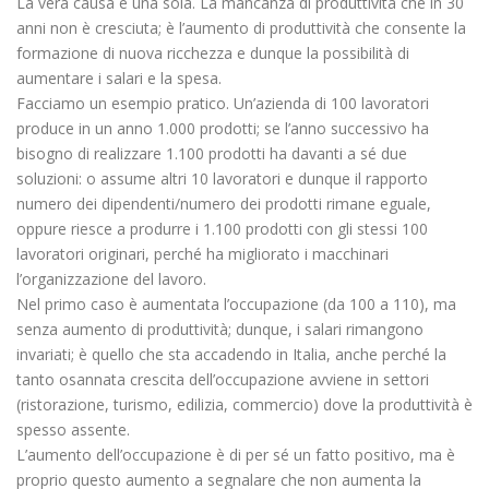
La vera causa è una sola. La mancanza di produttività che in 30
anni non è cresciuta; è l’aumento di produttività che consente la
formazione di nuova ricchezza e dunque la possibilità di
aumentare i salari e la spesa.
Facciamo un esempio pratico. Un’azienda di 100 lavoratori
produce in un anno 1.000 prodotti; se l’anno successivo ha
bisogno di realizzare 1.100 prodotti ha davanti a sé due
soluzioni: o assume altri 10 lavoratori e dunque il rapporto
numero dei dipendenti/numero dei prodotti rimane eguale,
oppure riesce a produrre i 1.100 prodotti con gli stessi 100
lavoratori originari, perché ha migliorato i macchinari
l’organizzazione del lavoro.
Nel primo caso è aumentata l’occupazione (da 100 a 110), ma
senza aumento di produttività; dunque, i salari rimangono
invariati; è quello che sta accadendo in Italia, anche perché la
tanto osannata crescita dell’occupazione avviene in settori
(ristorazione, turismo, edilizia, commercio) dove la produttività è
spesso assente.
L’aumento dell’occupazione è di per sé un fatto positivo, ma è
proprio questo aumento a segnalare che non aumenta la