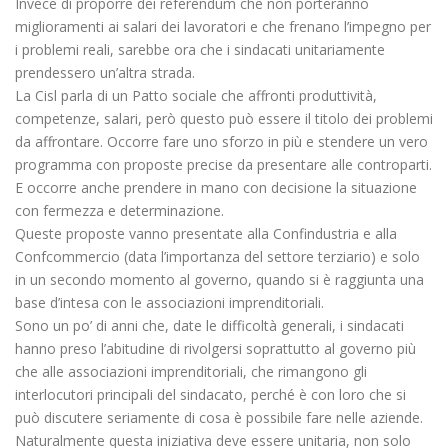
Invece di proporre dei referendum che non porteranno
miglioramenti ai salari dei lavoratori e che frenano l’impegno per
i problemi reali, sarebbe ora che i sindacati unitariamente
prendessero un’altra strada.
La Cisl parla di un Patto sociale che affronti produttività,
competenze, salari, però questo può essere il titolo dei problemi
da affrontare. Occorre fare uno sforzo in più e stendere un vero
programma con proposte precise da presentare alle controparti.
E occorre anche prendere in mano con decisione la situazione
con fermezza e determinazione.
Queste proposte vanno presentate alla Confindustria e alla
Confcommercio (data l’importanza del settore terziario) e solo
in un secondo momento al governo, quando si è raggiunta una
base d’intesa con le associazioni imprenditoriali.
Sono un po’ di anni che, date le difficoltà generali, i sindacati
hanno preso l’abitudine di rivolgersi soprattutto al governo più
che alle associazioni imprenditoriali, che rimangono gli
interlocutori principali del sindacato, perché è con loro che si
può discutere seriamente di cosa è possibile fare nelle aziende.
Naturalmente questa iniziativa deve essere unitaria, non solo