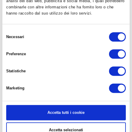
analisi dei dati web, pubblicità e social media, i quali potrebbero
Sandro Antoniazzi
combinarle con altre informazioni che ha fornito loro o che
hanno raccolto dal suo utilizzo dei loro servizi.
Selezione
PUBBLICATO IN
IDEE
Necessari
del
TAGGATO
DI SANDRO ANTONIAZZI
consenso
Preferenze
CERCA
Statistiche
Ricerca per:
Marketing
RIFERIMENTI TERRITORIALI
Coordinatori del laboratorio civico Milano Solidale
Accetta tutti i cookie
Riferimenti nei municipi:
Accetta selezionati