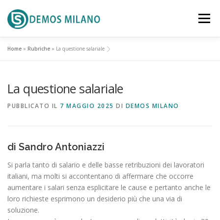
Passa al contenuto
Menu
Home
»
Rubriche
»
La questione salariale
SCENARIO
PROPOSTA
La questione salariale
RIFERIMENTI TERRITORIALI
ATTUALITA’
PUBBLICATO IL
7 MAGGIO 2025
DI
DEMOS MILANO
DOCUMENTI
EVENTI
CONTATTACI
di Sandro Antoniazzi
Si parla tanto di salario e delle basse retribuzioni dei lavoratori
italiani, ma molti si accontentano di affermare che occorre
aumentare i salari senza esplicitare le cause e pertanto anche le
loro richieste esprimono un desiderio più che una via di
soluzione.