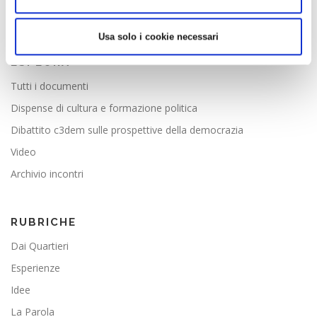
MUN 1
|
MUN 2
|
MUN 3
|
MUN 4
|
MUN 5
|
MUN 6
|
MUN
7
|
MUN 8
|
MUN 9
Usa solo i cookie necessari
ESPLORA
Tutti i documenti
Dispense di cultura e formazione politica
Dibattito c3dem sulle prospettive della democrazia
Video
Archivio incontri
RUBRICHE
Dai Quartieri
Esperienze
Idee
La Parola