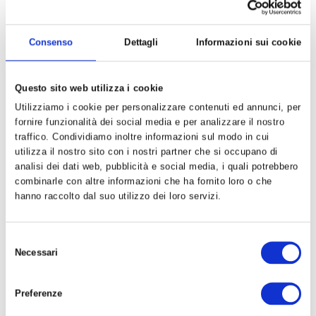
MUN 1
|
MUN 2
|
MUN 3
|
MUN 4
|
MUN 5
|
MUN 6
|
MUN
7
|
MUN 8
|
MUN 9
Consenso
Dettagli
Informazioni sui cookie
ESPLORA
Questo sito web utilizza i cookie
Tutti i documenti
Utilizziamo i cookie per personalizzare contenuti ed annunci, per
Dispense di cultura e formazione politica
fornire funzionalità dei social media e per analizzare il nostro
traffico. Condividiamo inoltre informazioni sul modo in cui
Dibattito c3dem sulle prospettive della democrazia
utilizza il nostro sito con i nostri partner che si occupano di
Video
analisi dei dati web, pubblicità e social media, i quali potrebbero
combinarle con altre informazioni che ha fornito loro o che
Archivio incontri
hanno raccolto dal suo utilizzo dei loro servizi.
RUBRICHE
Selezione
Necessari
Dai Quartieri
del
consenso
Esperienze
Preferenze
Idee