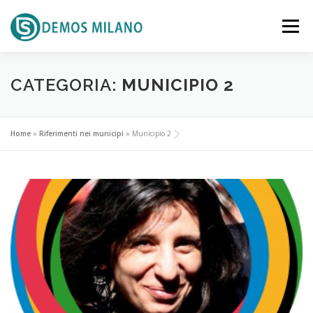
Passa al contenuto
Menu
SCENARIO
PROPOSTA
CATEGORIA:
MUNICIPIO 2
RIFERIMENTI TERRITORIALI
ATTUALITA’
Home
»
Riferimenti nei municipi
»
Municipio 2
DOCUMENTI
EVENTI
CONTATTACI