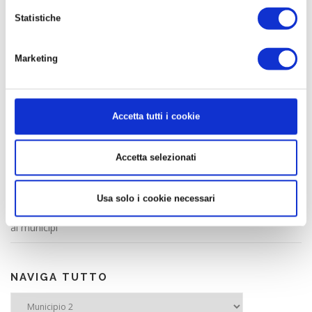
La Parola
Statistiche
La Posta
Lavoro
Marketing
Pensieri
Accetta tutti i cookie
ARTICOLI RECENTI
L’alternativa al salario minimo che viene da Milano
Accetta selezionati
Contenuti e pratica unitaria prima dei nomi
Usa solo i cookie necessari
La sicurezza va coniugata con la partecipazione! Diamo un ruolo
ai municipi
NAVIGA TUTTO
NAVIGA TUTTO