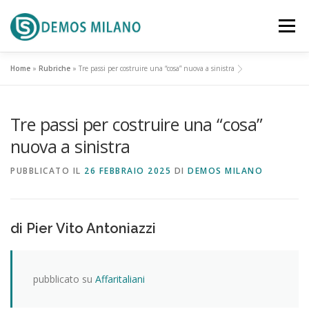
Passa al contenuto
Menu
Home
»
Rubriche
»
Tre passi per costruire una “cosa” nuova a sinistra
SCENARIO
PROPOSTA
Tre passi per costruire una “cosa”
RIFERIMENTI TERRITORIALI
ATTUALITA’
nuova a sinistra
PUBBLICATO IL
26 FEBBRAIO 2025
DI
DEMOS MILANO
DOCUMENTI
EVENTI
CONTATTACI
di Pier Vito Antoniazzi
pubblicato su
Affaritaliani