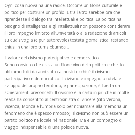
Ogni cosa nuova ha una radice. Occorre un filone culturale e
politico per costruire un profilo. E tra l’altro sarebbe ora che
riprendesse il dialogo tra intellettuali e politica. La politica ha
bisogno di intelligenza e gli intellettuali non possono considerare
il loro impegno limitato all’Università o alla redazione di articoli
su qualsivoglia (e pur autorevole) testata giornalistica, restando
chiusi in una loro turris eburnea…
Il valore del civismo partecipativo e democratico
Sono convinto che esista un filone vivo della politica e che lo
abbiamo tutti da anni sotto ai nostri occhi: è il civismo
partecipativo e democratico. Il civismo è impegno a tutela e
sviluppo del proprio territorio, è partecipazione, è libertà da
schieramenti preconcetti. Il civismo è la carta in più che in molte
realtà ha consentito al centrosinistra di vincere (cito Verona,
Vicenza, Monza e l’Umbria solo per richiamare alla memoria un
fenomeno che è spesso rimosso). Il civismo non può essere un
partito politico né locale né nazionale. Ma è un compagno di
viaggio indispensabile di una politica nuova.