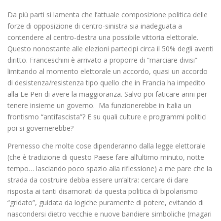
Da più parti si lamenta che l’attuale composizione politica delle
forze di opposizione di centro-sinistra sia inadeguata a
contendere al centro-destra una possibile vittoria elettorale.
Questo nonostante alle elezioni partecipi circa il 50% degli aventi
diritto. Franceschini è arrivato a proporre di “marciare divisi”
limitando al momento elettorale un accordo, quasi un accordo
di desistenza/resistenza tipo quello che in Francia ha impedito
alla Le Pen di avere la maggioranza. Salvo poi faticare anni per
tenere insieme un governo. Ma funzionerebbe in Italia un
frontismo “antifascista”? E su quali culture e programmi politici
poi si governerebbe?
Premesso che molte cose dipenderanno dalla legge elettorale
(che è tradizione di questo Paese fare all’ultimo minuto, notte
tempo… lasciando poco spazio alla riflessione) a me pare che la
strada da costruire debba essere un’altra: cercare di dare
risposta ai tanti disamorati da questa politica di bipolarismo
“gridato”, guidata da logiche puramente di potere, evitando di
nascondersi dietro vecchie e nuove bandiere simboliche (magari