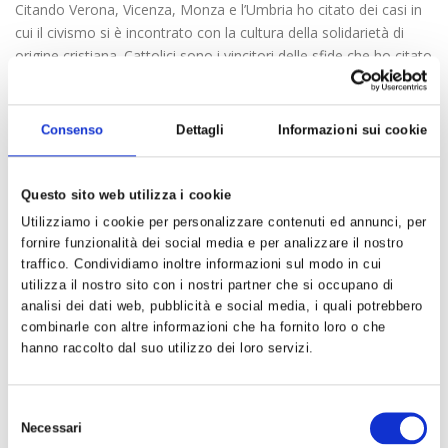
Citando Verona, Vicenza, Monza e l’Umbria ho citato dei casi in
cui il civismo si è incontrato con la cultura della solidarietà di
origine cristiana. Cattolici sono i vincitori delle sfide che ho citato
e questo ha influenzato molto il voto. L’impegno in politica dei
cristiani a partire dalla dottrina sociale della chiesa,
dall’attenzione agli ultimi e ai penultimi, sta tornando in auge
Consenso
Dettagli
Informazioni sui cookie
anche grazie all’impegno della Cei con l’iniziativa delle Settimane
sociali di Trieste (3-7 luglio 2024)) per la promozione e sviluppo
della partecipazione e della democrazia (che hanno visto la
Questo sito web utilizza i cookie
presenza di Mattarella, Francesco e Zuppi).
Utilizziamo i cookie per personalizzare contenuti ed annunci, per
fornire funzionalità dei social media e per analizzare il nostro
Infine non possiamo non considerare l’approccio riformatore e
traffico. Condividiamo inoltre informazioni sul modo in cui
volto al miglioramento delle condizioni di vita che caratterizza le
utilizza il nostro sito con i nostri partner che si occupano di
posizioni di chi vuole impegnarsi in politica in questa fase di
analisi dei dati web, pubblicità e social media, i quali potrebbero
cambiamento.
combinarle con altre informazioni che ha fornito loro o che
Abbandonando rivoluzionarismi (storicamente fallimentari),
hanno raccolto dal suo utilizzo dei loro servizi.
massimalismi inconcludenti e stando alla larga da facili
populismi, oggi si chiedono alla politica cambiamenti reali che
Selezione
coinvolgano la comunità ed il territorio, occorrono politiche
Necessari
del
nuove per rispondere ai problemi nuovi, alle nuove