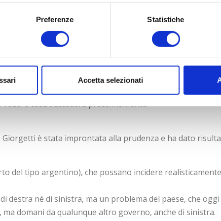
Preferenze
Statistiche
to la spesa pubblica del 30% (salvando i provvedimenti per i
onale) del 45%; con queste operazioni ha riportato l’inflazio
o al dollaro è diventata minima (prima esisteva un dollaro
iale).
ssari
Accetta selezionati
A
o popolare che vedeva nell’inflazione il problema maggiore
rà vedere cosa succederà prossimamente.
 Giorgetti è stata improntata alla prudenza e ha dato risulta
to del tipo argentino), che possano incidere realisticament
i destra né di sinistra, ma un problema del paese, che oggi
a, ma domani da qualunque altro governo, anche di sinistra.