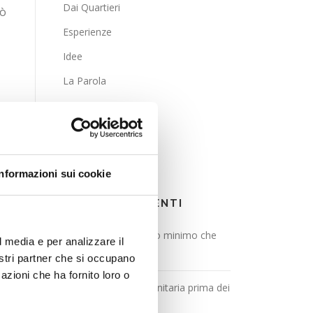
Dai Quartieri
iò
Esperienze
Idee
La Parola
La Posta
Lavoro
Pensieri
le
Informazioni sui cookie
ARTICOLI RECENTI
L’alternativa al salario minimo che
l media e per analizzare il
.
viene da Milano
nostri partner che si occupano
o
azioni che ha fornito loro o
Contenuti e pratica unitaria prima dei
nomi