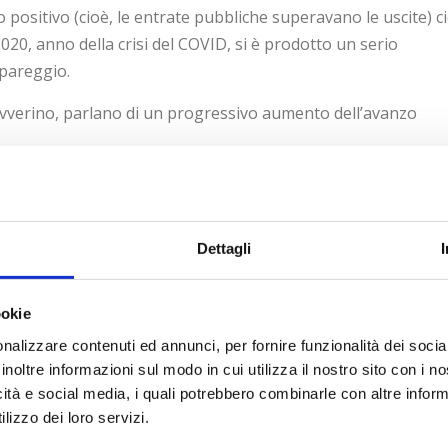
 positivo (cioè, le entrate pubbliche superavano le uscite) c
 2020, anno della crisi del COVID, si è prodotto un serio
 pareggio.
 avverino, parlano di un progressivo aumento dell’avanzo
economia e livello del tasso di interesse: se l’economia cresce
ce e viceversa ne caso opposto.
 deciso dalla Banca Europea: nel 2022 questo tasso era ugua
Dettagli
fino al 4,5% e infine ridisceso al 3% attuale.
nte i bilanci pubblici potrebbero trovare sollievo, ridurre il
ookie
nti.
nalizzare contenuti ed annunci, per fornire funzionalità dei socia
ica e coraggiosa: un taglio consistente della spesa pubblica
inoltre informazioni sul modo in cui utilizza il nostro sito con i 
tina, Javier Milei che, all’atto del suo insediamento ha trovat
icità e social media, i quali potrebbero combinarle con altre inform
nziata (e prodotta) con l’emissione di carta moneta: i poveri
lizzo dei loro servizi.
a riforma fiscale del governo precedente il 99% dei cittadini