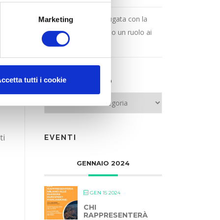
La sicurezza va coniugata con la
Marketing
partecipazione! Diamo un ruolo ai
ne
municipi
ccetta tutti i cookie
NAVIGA TUTTO
.
NAVIGA TUTTO
ti
EVENTI
GENNAIO 2024
e
GEN 15 2024
CHI
RAPPRESENTERÀ