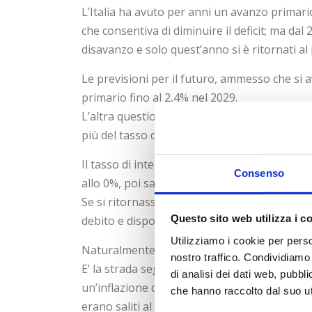
L’Italia ha avuto per anni un avanzo primario
che consentiva di diminuire il deficit; ma dal
disavanzo e solo quest’anno si è ritornati al
Le previsioni per il futuro, ammesso che si
primario fino al 2,4% nel 2029.
L’altra questione è il rapporto crescita dell’
più del tasso di interesse il debito diminuis
Il tasso di interesse oggi è sostanzialmente
Consenso
allo 0%, poi salito rapidamente nel 2023/2024 
Se si ritornasse ai livelli dello 0-1% chiarame
Questo sito web utilizza i c
debito e disporre di risorse per gli investime
Utilizziamo i cookie per perso
Naturalmente esiste un’altra soluzione drast
nostro traffico. Condividiamo 
E’ la strada seguita dal Presidente dell’Argen
di analisi dei dati web, pubbl
un’inflazione del 270% annua, che veniva fina
che hanno raccolto dal suo uti
erano saliti al 42% della popolazione e con l