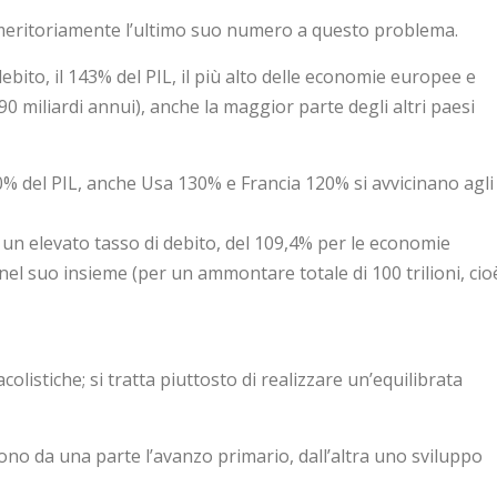
a meritoriamente l’ultimo suo numero a questo problema.
i debito, il 143% del PIL, il più alto delle economie europee e
90 miliardi annui), anche la maggior parte degli altri paesi
 250% del PIL, anche Usa 130% e Francia 120% si avvicinano agli
un elevato tasso di debito, del 109,4% per le economie
el suo insieme (per un ammontare totale di 100 trilioni, cio
olistiche; si tratta piuttosto di realizzare un’equilibrata
ono da una parte l’avanzo primario, dall’altra uno sviluppo