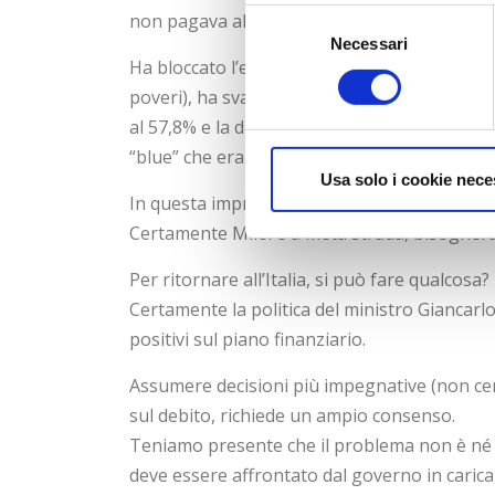
Selezione
non pagava alcuna tassa.
Necessari
del
Ha bloccato l’emissione di moneta, ha taglia
consenso
poveri), ha svalutato il peso (la moneta nazi
al 57,8% e la differenza dello spread rispett
“blue” che era il 120% superiore a quello uffic
Usa solo i cookie nece
In questa impresa audace ha avuto l’appoggi
Certamente Milei è a metà strada, bisogne
Per ritornare all’Italia, si può fare qualcosa?
Certamente la politica del ministro Giancarlo
positivi sul piano finanziario.
Assumere decisioni più impegnative (non cer
sul debito, richiede un ampio consenso.
Teniamo presente che il problema non è né d
deve essere affrontato dal governo in caric