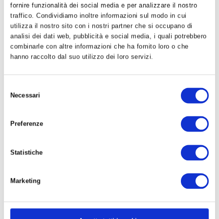
fornire funzionalità dei social media e per analizzare il nostro
traffico. Condividiamo inoltre informazioni sul modo in cui
RIFERIMENTI TERRITORIALI
utilizza il nostro sito con i nostri partner che si occupano di
Coordinatori del laboratorio civico Milano Solidale
analisi dei dati web, pubblicità e social media, i quali potrebbero
combinarle con altre informazioni che ha fornito loro o che
Riferimenti nei municipi:
hanno raccolto dal suo utilizzo dei loro servizi.
MUN 1
|
MUN 2
|
MUN 3
|
MUN 4
|
MUN 5
|
MUN 6
|
MUN
7
|
MUN 8
|
MUN 9
Selezione
Necessari
del
consenso
ESPLORA
Preferenze
Tutti i documenti
Dispense di cultura e formazione politica
Statistiche
Dibattito c3dem sulle prospettive della democrazia
Video
Marketing
Archivio incontri