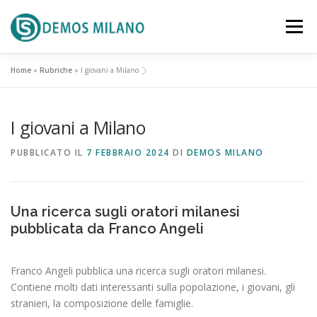
Passa al contenuto
Menu
Home
»
Rubriche
»
I giovani a Milano
SCENARIO
PROPOSTA
I giovani a Milano
RIFERIMENTI TERRITORIALI
ATTUALITA’
PUBBLICATO IL
7 FEBBRAIO 2024
DI
DEMOS MILANO
DOCUMENTI
EVENTI
CONTATTACI
Una ricerca sugli oratori milanesi
pubblicata da Franco Angeli
Franco Angeli pubblica una ricerca sugli oratori milanesi.
Contiene molti dati interessanti sulla popolazione, i giovani, gli
stranieri, la composizione delle famiglie.