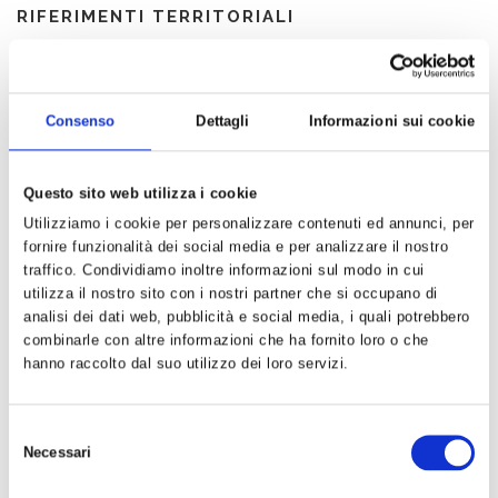
RIFERIMENTI TERRITORIALI
Coordinatori del laboratorio civico Milano Solidale
Riferimenti nei municipi:
Consenso
Dettagli
Informazioni sui cookie
MUN 1
|
MUN 2
|
MUN 3
|
MUN 4
|
MUN 5
|
MUN 6
|
MUN
7
|
MUN 8
|
MUN 9
Questo sito web utilizza i cookie
Utilizziamo i cookie per personalizzare contenuti ed annunci, per
ESPLORA
fornire funzionalità dei social media e per analizzare il nostro
Tutti i documenti
traffico. Condividiamo inoltre informazioni sul modo in cui
utilizza il nostro sito con i nostri partner che si occupano di
Dispense di cultura e formazione politica
analisi dei dati web, pubblicità e social media, i quali potrebbero
Dibattito c3dem sulle prospettive della democrazia
combinarle con altre informazioni che ha fornito loro o che
hanno raccolto dal suo utilizzo dei loro servizi.
Video
Archivio incontri
Selezione
Necessari
del
RUBRICHE
consenso