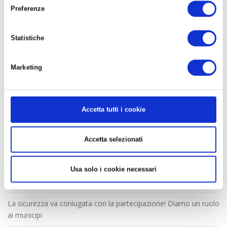
Dai Quartieri
Preferenze
Esperienze
Statistiche
Idee
La Parola
Marketing
La Posta
Lavoro
Pensieri
Accetta tutti i cookie
ARTICOLI RECENTI
Accetta selezionati
L’alternativa al salario minimo che viene da Milano
Usa solo i cookie necessari
Contenuti e pratica unitaria prima dei nomi
La sicurezza va coniugata con la partecipazione! Diamo un ruolo
ai municipi