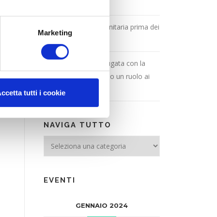
viene da Milano
Contenuti e pratica unitaria prima dei
Marketing
nomi
La sicurezza va coniugata con la
partecipazione! Diamo un ruolo ai
municipi
ccetta tutti i cookie
NAVIGA TUTTO
NAVIGA TUTTO
EVENTI
GENNAIO 2024