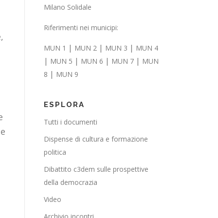
Milano Solidale
Riferimenti nei municipi:
,
|
|
|
MUN 1
MUN 2
MUN 3
MUN 4
|
|
|
|
MUN 5
MUN 6
MUN 7
MUN
|
8
MUN 9
ESPLORA
e
Tutti i documenti
 e
Dispense di cultura e formazione
politica
Dibattito c3dem sulle prospettive
della democrazia
Video
Archivio incontri