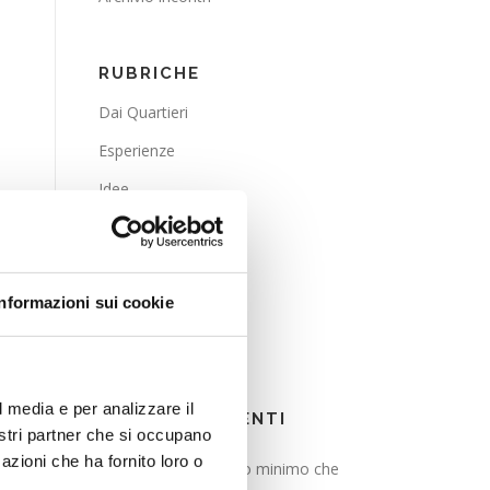
RUBRICHE
Dai Quartieri
Esperienze
Idee
La Parola
La Posta
Informazioni sui cookie
Lavoro
Pensieri
l media e per analizzare il
ARTICOLI RECENTI
nostri partner che si occupano
azioni che ha fornito loro o
L’alternativa al salario minimo che